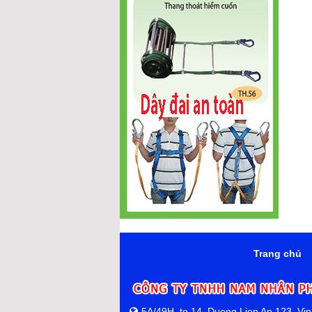
Trang chủ
5A/49H, to 14, Duong Lien Ap 123, Vi