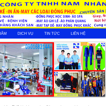
HẨM
DỊCH VỤ
TIN TỨC
LIÊN HỆ