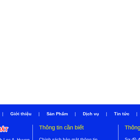
|
Giới thiệu
|
Sản Phẩm
|
Dịch vụ
|
Tin tức
|
Thông tin cần biết
Thông 
Chính sách bảo mật thông tin
Sơ đồ 
nh Loc A, Huyen