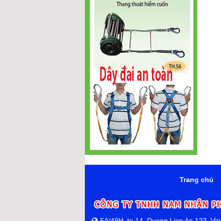
Trang chủ
5A/49H, to 14, Duong Lien Ap 123, Vi