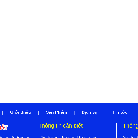
|
Giới thiệu
|
Sản Phẩm
|
Dịch vụ
|
Tin tức
|
Thông tin cần biết
Thông 
Chính sách bảo mật thông tin
Sơ đồ 
nh Loc A, Huyen