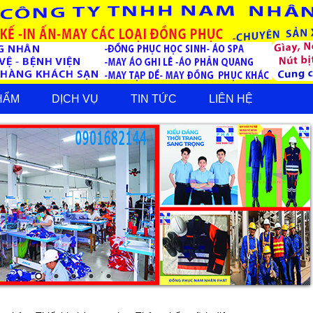
HẨM
DỊCH VỤ
TIN TỨC
LIÊN HỆ