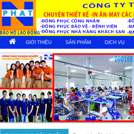
GIỚI THIỆU
SẢN PHẨM
DỊCH VỤ