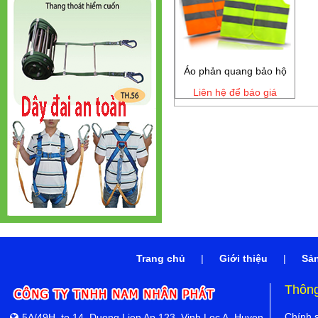
Áo phản quang bảo hộ
Liên hệ để báo giá
Trang chủ
|
Giới thiệu
|
Sả
Thông
Chính s
5A/49H, to 14, Duong Lien Ap 123, Vinh Loc A, Huyen