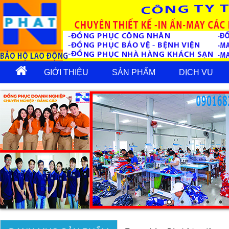
GIỚI THIỆU
SẢN PHẨM
DỊCH VỤ