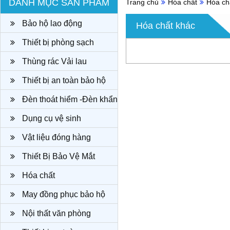
DANH MỤC SẢN PHẨM
Trang chủ
Hóa chất
Hóa ch
Bảo hộ lao động
Hóa chất khác
Thiết bị phòng sạch
Thùng rác Vải lau
Thiết bị an toàn bảo hộ
Đèn thoát hiểm -Đèn khẩn
cấp
Dụng cụ vệ sinh
Vật liệu đóng hàng
Thiết Bị Bảo Vệ Mắt
Hóa chất
May đồng phục bảo hộ
công ty
Nội thất văn phòng