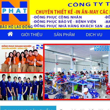
GIỚI THIỆU
SẢN PHẨM
DỊCH VỤ