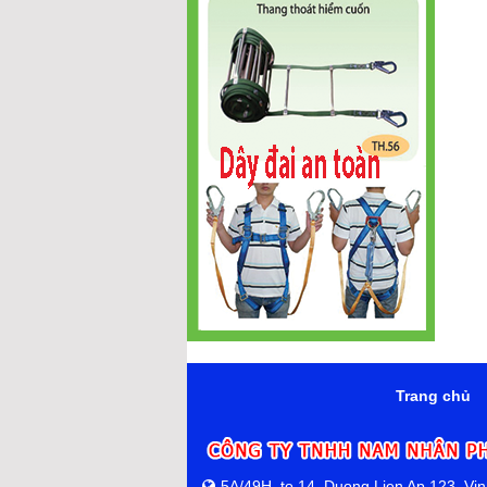
Trang chủ
5A/49H, to 14, Duong Lien Ap 123, Vi