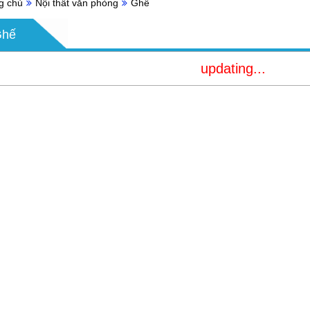
g chủ
Nội thất văn phòng
Ghế
Ghế
updating...