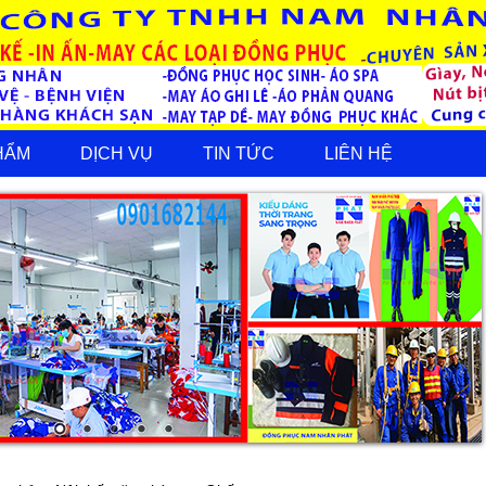
HẨM
DỊCH VỤ
TIN TỨC
LIÊN HỆ