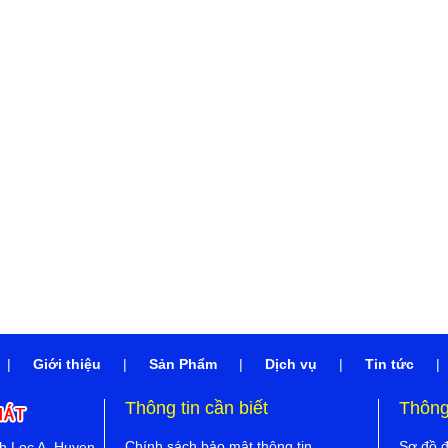
|
Giới thiệu
|
Sản Phẩm
|
Dịch vụ
|
Tin tức
|
Thông tin cần biết
Thông 
Chính sách bảo mật thông tin
Sơ đồ 
nh Loc A, Huyen