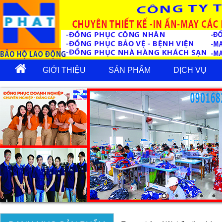
GIỚI THIỆU
SẢN PHẨM
DỊCH VỤ