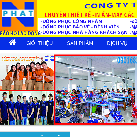
GIỚI THIỆU
SẢN PHẨM
DỊCH VỤ