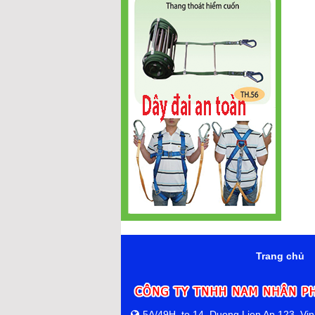
Trang chủ
5A/49H, to 14, Duong Lien Ap 123, Vi