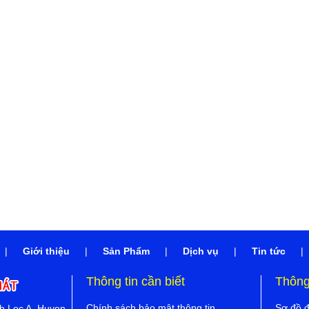
|
Giới thiệu
|
Sản Phẩm
|
Dịch vụ
|
Tin tức
|
Thông tin cần biết
Thông 
Chính sách bảo mật thông tin
Sơ đồ 
nh Loc A, Huyen