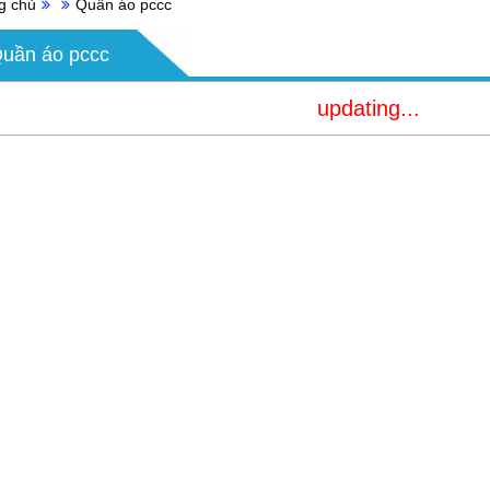
g chủ
Quần áo pccc
uần áo pccc
updating...