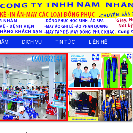
HẨM
DỊCH VỤ
TIN TỨC
LIÊN HỆ