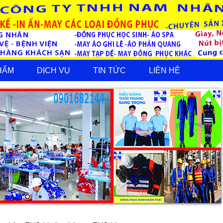
HẨM
DỊCH VỤ
TIN TỨC
LIÊN HỆ