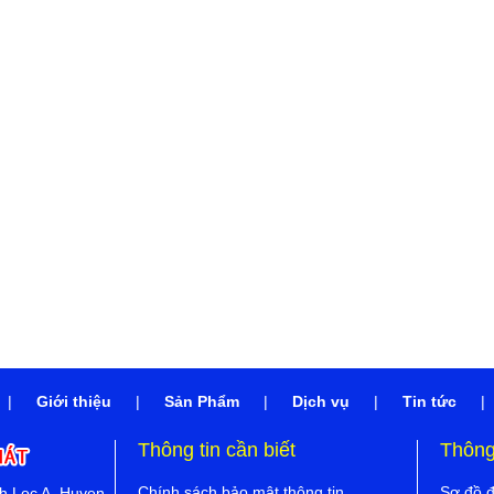
|
Giới thiệu
|
Sản Phẩm
|
Dịch vụ
|
Tin tức
|
Thông tin cần biết
Thông 
Chính sách bảo mật thông tin
Sơ đồ 
nh Loc A, Huyen