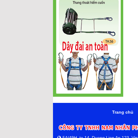
Trang chủ
5A/49H, to 14, Duong Lien Ap 123, Vi