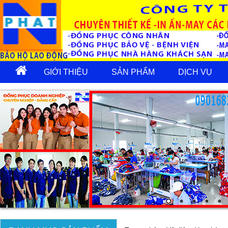
GIỚI THIỆU
SẢN PHẨM
DỊCH VỤ