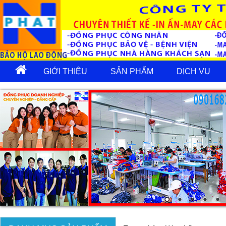
GIỚI THIỆU
SẢN PHẨM
DỊCH VỤ